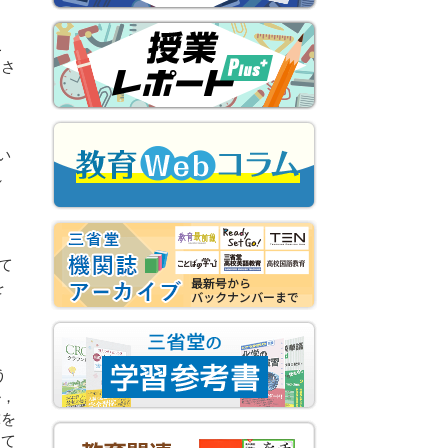
こ
とさ
い
れ
って
を
う
ル，
球を
して