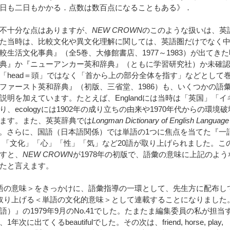
日も二日もかかる．点数は数百点になることもある》．
不十分な点はありますが、
NEW CROWN
のこのような扱いは、英
た当時は、比較文化や異文化理解に関しては、英語圏だけでなく
生活文化事典』（全5巻、大修館書店、1977～1983）が出てきた
典』か『ニューアンカー英和辞典』（ともに学習研究社）か未確
「head＝頭」ではなく「首から上の部分全体を指す」などとして
ファースト英和辞典』（初版、三省堂、1986）も、いくつかの語
明を加えています。たとえば、Englandには当時は「英国」「イ
cologyには1902年の成り立ちの由来や1970年代からの環境破
ます。また、英英辞典では
Longman Dictionary of English Language
されました。さらに、国語（日本語関係）では単語の1つに焦点を当てた『一
）で、「文化」「心」「性」「気」など20語が取り上げられました。こ
すと、
NEW CROWN
が1978年の初版で、語彙の意味に上記のよう
たと言えます。
語の意味＞をきっかけに、語彙指導の一環として、先生方に配布し
取り上げる＜単語の文化的意味＞として連載することになりました
』の1979年9月のNo.41でした。たまたま編集委員の私が担当
くるbeautifulでした。その次は、friend, horse, play,