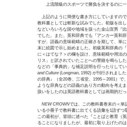
上流階級のスポーツで勝負を決するのに一
上記のように簡便な書き方にしていますので
教科書としては斬新な試みでした。初版を出し
などいろいろな国や地域を扱った金山宣男『比較
でした。また、英和辞典でも『アンカー英和辞
すが、語義の意味範疇の正確さを期して、単に
末に絵図で示し始めました。初級英和辞典の『
に＜はてな？＞の欄を設け、意味範疇や用法の説
リス」と訳されていたことへの警鐘を鳴らしたり、e
などの「事典的」な補足説明を行ったりしてい
and Culture
(Longman, 1992) が刊行
の辞典』（全20巻、三省堂、1995～2001
ような辞典などの語義のあり方の動向を考えま
扱いをしたのは英語教科書としては画期的だっ
NEW CROWN
では、この教科書巻末の＜単
いる小冊子で教科書に出てくる語彙を1語ずつ
この最初が、冒頭に述べた『ことばと教育（英語）
ることになりましたが、最初に取り上げたのは、1年次に出て