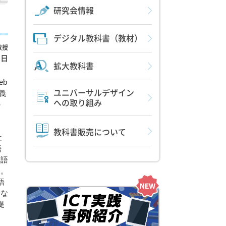
研究会情報
デジタル教科書（教材）
教授
2日
拡大教科書
b
義
ユニバーサルデザイン
への取り組み
の
教科書販売について
と
語
出語
た。
語
きな
提