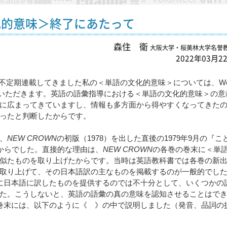
化的意味＞終了にあたって
森住 衛
大阪大学・桜美林大学名誉
2022年03月2
で不定期連載してきました私の＜単語の文化的意味＞については、We
させていただきます。英語の語彙指導における＜単語の文化的意味＞の意
に広まってきていますし、情報も多方面から得やすくなってきた
ったと判断したからです。
、
NEW CROWN
の初版（1978）を出した直後の1979年9月の『こ
子からでした。直接的な理由は、
NEW CROWN
の各巻の巻末に＜単
似たものを取り上げたからです。当時は英語教科書では各巻の新
取り上げて、その日本語訳の主なものを掲載するのが一般的でし
に日本語に訳したものを提供するのでは不十分として、いくつかの
た。こうしないと、英語の語彙の真の意味を認知させることはで
巻末には、以下のように《 》の中で説明しました（発音、品詞の