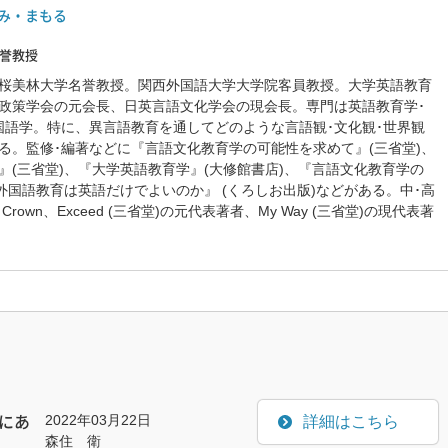
み・まもる
誉教授
桜美林大学名誉教授。関西外国語大学大学院客員教授。大学英語教育
政策学会の元会長、日英言語文化学会の現会長。専門は英語教育学･
国語学。特に、異言語教育を通してどのような言語観･文化観･世界観
る。監修･編著などに『言語文化教育学の可能性を求めて』(三省堂)、
』(三省堂)、『大学英語教育学』(大修館書店)、『言語文化教育学の
外国語教育は英語だけでよいのか』 (くろしお出版)などがある。中･高
rown、Exceed (三省堂)の元代表著者、My Way (三省堂)の現代表著
2022年03月22日
詳細はこちら
にあ
森住 衛