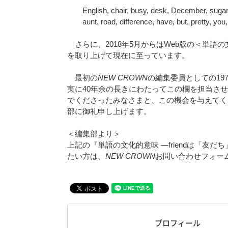
English, chair, busy, desk, December, sugar, c
aunt, road, difference, have, but, pretty, you,
さらに、2018年5月からはWeb版の＜単語の文化的意味＞で、
を取り上げて現在に至っています。
最初の
NEW CROWN
の編集委員としての19
実に40年余の長きにわたってこの欄を担当さ
でくださったみなさまと、この機会を与えてく
部に御礼申し上げます。
＜編集部より＞
上記の『単語の文化的意味 —friendは「
たい方は、
NEW CROWN
お問い合わせフォーム（http
プロフィール