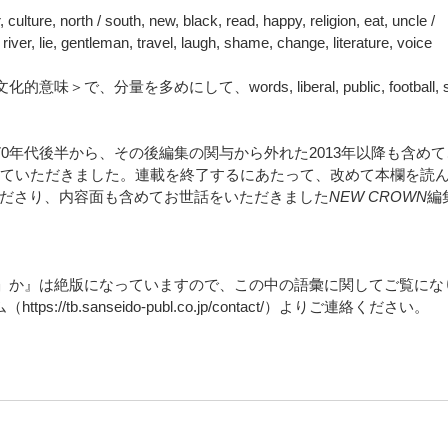
ulture, north / south, new, black, read, happy, religion, eat, uncle /
 river, lie, gentleman, travel, laugh, shame, change, literature, voice
分量を多めにして、words, liberal, public, football, si
70年代後半から、その後編集の関与から外れた2013年以降も含めて
せていただきました。連載を終了するにあたって、改めて本欄を読
ださり、内容面も含めてお世話をいただきました
NEW CROWN
編
友だち」か』は絶版になっていますので、この中の語彙に関してご覧にな
s://tb.sanseido-publ.co.jp/contact/）よりご連絡ください。