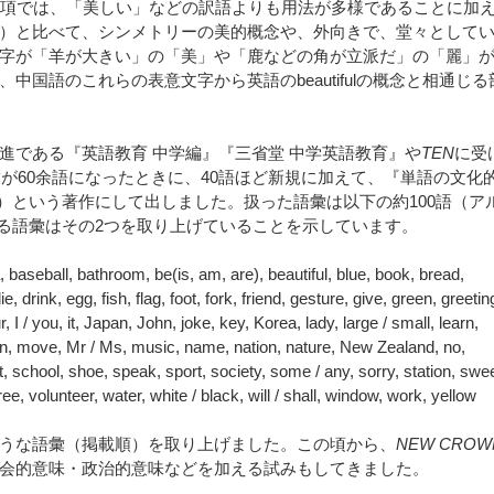
autifulの項では、「美しい」などの訳語よりも用法が多様であることに加
）と比べて、シンメトリーの美的概念や、外向きで、堂々として
字が「羊が大きい」の「美」や「鹿などの角が立派だ」の「麗」
国語のこれらの表意文字から英語のbeautifulの概念と相通じる
である『英語教育 中学編』『三省堂 中学英語教育』や
TEN
に受
彙が60余語になったときに、40語ほど新規に加えて、『単語の文化
004）という著作にして出しました。扱った語彙は以下の約100語（ア
いる語彙はその2つを取り上げていることを示しています。
, baseball, bathroom, be(is, am, are), beautiful, blue, book, bread,
e, drink, egg, fish, flag, foot, fork, friend, gesture, give, green, greetin
 / you, it, Japan, John, joke, key, Korea, lady, large / small, learn,
, move, Mr / Ms, music, name, nation, nature, New Zealand, no,
alt, school, shoe, speak, sport, society, some / any, sorry, station, swee
ee, volunteer, water, white / black, will / shall, window, work, yellow
うな語彙（掲載順）を取り上げました。この頃から、
NEW CROW
会的意味・政治的意味などを加える試みもしてきました。