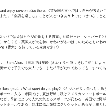
and enjoy
conversation
there. 《英語国の文化では，自分が考えた
また，「会話を楽しむ」ことが人とつきあう上でたいせつなこと
ーロッパでは犬はヒツジの番をする貴重な財産だった．シェパードと
か）い）からくる．英国人が犬を特にかわいがるのはこのためともいわ
dog（番犬）を飼っている家庭が多い》．
．—
I
am Alice. 《日本では年齢（れい）や性別，そして相手によ
英米では子供でも大人でも，また相手がだれであっても，すべてI
ikes
sports
. / What
sport
do you play? 《キツネがり，魚つり，鳥
ポーツに入る．米国では，夏は野球，秋はアメリカンフットボー
など，季節によって人気の集まるスポーツが変わる．英国では野
ットボールである．野球に似た競技にクリケットがあるが，主と