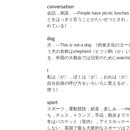
conversation
会話，座談．—People have picnic lunches 
とをはっきり言うことがたいせつとされ，
れている》．
dog
犬．—This is not a
dog
. 《肉食文化のヨ
う犬の名称はshepherd（ヒツジ飼（
る．米国の大都会では治安のためにwatch
I
私は〔が〕，ぼくは〔が〕，おれは〔が〕
自分自身の呼び方をいろいろに変えるが，
使う》．
sport
スポーツ，運動競技，娯楽，楽しみ．—He l
ち，チェス，トランプ，手品，散歩までス
冬はバスケット（室内），アイスホッケー
しない．英国で最も大衆的なスポーツはフ