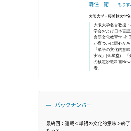
森住 衛
もりず
大阪大学・桜美林大学名
大阪大学名誉教授・
学会および日本言語
言語文化教育学･外
が育つかに関心があ
『単語の文化的意味
実践』(金星堂)、『
の検定済教科書New C
者。
バックナンバー
最終回：連載＜単語の文化的意味＞終了
たって