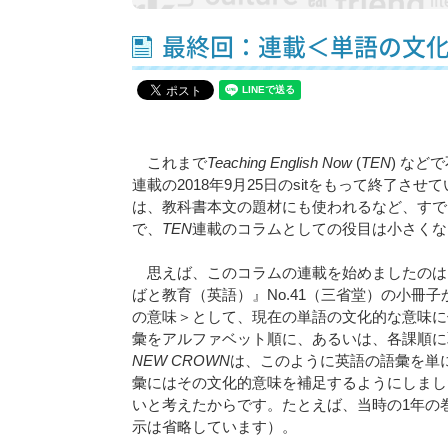
最終回：連載＜単語の文
これまで
Teaching English Now
(
TEN
) など
連載の2018年9月25日のsitをもって終了
は、教科書本文の題材にも使われるなど、すで
で、
TEN
連載のコラムとしての役目は小さくな
思えば、このコラムの連載を始めましたのは
ばと教育（英語）』No.41（三省堂）の小冊
の意味＞として、現在の単語の文化的な意味に
彙をアルファベット順に、あるいは、各課順に
NEW CROWN
は、このように英語の語彙を単
彙にはその文化的意味を補足するようにしまし
いと考えたからです。たとえば、当時の1年の
示は省略しています）。