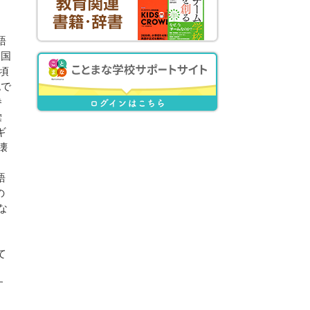
語
中国
頃
認で
巻
彙
ギ
壊
語
の
な
て
。
す