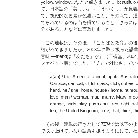
yellow, window…などと続きました。be
て、日本語の「美しい」（「うつくし」が原義
て、挑戦的な要素が色濃いこと、その点で、漢
てられているのは当を得ていること、さらには、中
分があることなどに言及しました。
この連載は、その後、『ことばと教育』の後進
継がれてきましたが、2003年に取り扱った語
意味 —friendは「友だち」か』（三省堂、2
ファベット順）でした。「 / 」で対比させて
a(an) / the, America, animal, apple, Australia
Canada, car, cat, child, class, club, coffee, di
hand, he / she, horse, house / home, humour, I
love, man / woman, map, marry, Mary, moon
orange, party, play, push / pull, red, right, s
tea, the United Kingdom, time, that, think, thr
その後、連載の続きとして
TEN
では以下のよ
で取り上げていない語彙も扱うようにして、社