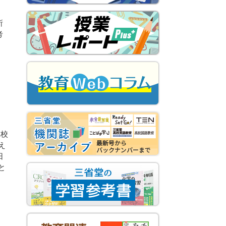
所
考
学校
例え
日
…と