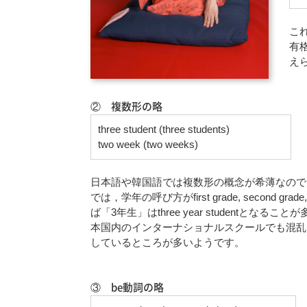
こ
有
え
② 複数形の略
three student (three students)
two week (two weeks)
日本語や韓国語では複数形の概念が希薄なので
では，学年の呼び方がfirst grade, second gra
ば「3年生」はthree year student
本国内のインターナショナルスクールでも混乱を招かないよう
しているところが多いようです。
③ be動詞の略