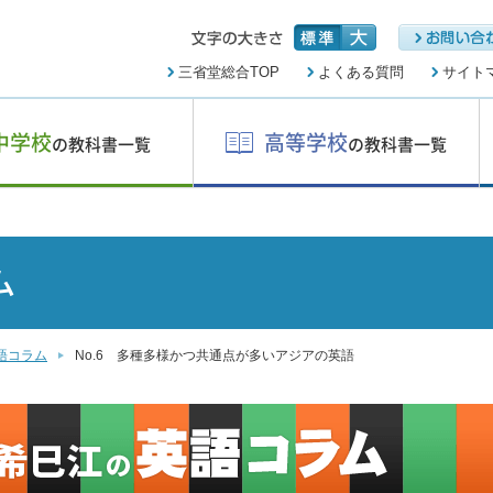
三省堂総合TOP
よくある質問
サイト
中学校
高等学校
の教科書一覧
の教科書一覧
ム
語コラム
No.6 多種多様かつ共通点が多いアジアの英語