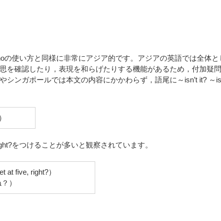
noの使い方と同様に非常にアジア的です。アジアの英語では全体と
思を確認したり，表現を和らげたりする機能があるため，付加疑
ガポールでは本文の内容にかかわらず，語尾に～isn’t it? ～i
？）
ight?をつけることが多いと観察されています。
at five, right?）
ね？）