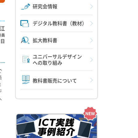
研究会情報
デジタル教科書（教材）
江
委員
拡大教科書
3日
ユニバーサルデザイン
への取り組み
で
語
教科書販売について
ま
ジ
人