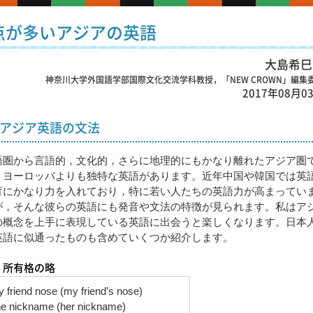
通点が多いアジアの英語
大島希巳
神奈川大学外国語学部国際文化交流学科教授，「NEW CROWN」編集
2017年08月0
アジア英語の文法
語圏から言語的，文化的，さらに地理的にもかなり離れたアジア圏
，ヨーロッパよりも独特な英語があります。近年中国や韓国では英
育にかなり力を入れており，特に若い人たちの英語力が高まってい
が，そんな彼らの英語にも発音や文法の特徴が見られます。私はア
の概念を上手に表現している英語に出会うと楽しくなります。日本
英語に似通ったものも含めていくつか紹介します。
 所有格の略
 friend nose (my friend’s nose)
e nickname (her nickname)