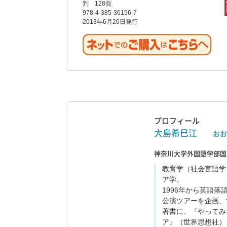
判 128頁
978-4-385-36156-7
2013年6月20日発行
プロフィール
大島希巳江
おお
神奈川大学外国語学部国
教育学（社会言語学
ア学。
1996
年から英語落
公演ツアーを企画、
著書に、『やってみ
ア』（世界思想社）