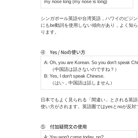
my nose long (my nose is long)
シンガポール英語や台湾英語，ハワイのピジン
にもbe動詞を使用しない傾向があり，よく知られている表
ります。
④ Yes / Noの使い方
A: Oh, you are Korean. So you don’t speak Ch
（中国語は話さないのですね？）
B: Yes, I don’t speak Chinese.
（はい，中国語は話しません）
日本でもよく見られる「間違い」とされる英語
使い方がされます。英語圏ではyesとnoが反
⑤ 付加疑問文の使用
A: You won’t come today, no?