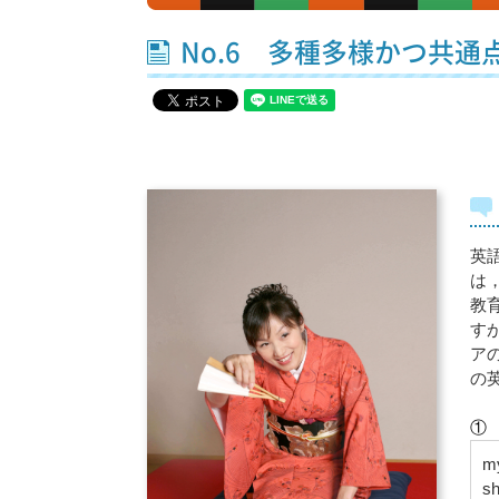
No.6 多種多様かつ共
英
は
教
す
ア
の
①
my
sh