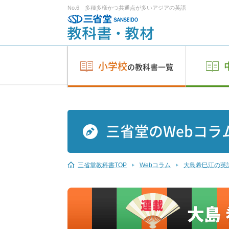
No.6 多種多様かつ共通点が多いアジアの英語
小学校
の教科書一覧
三省堂のWebコラ
三省堂教科書TOP
Webコラム
大島希巳江の英