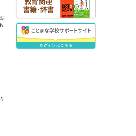
英語
あ
うな