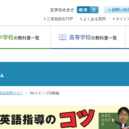
三省堂総合TOP
よくある質問
サイト
中学校
高等学校
の教科書一覧
の教科書一覧
ム
英語指導のコツ
No.1 ビンゴ活動編