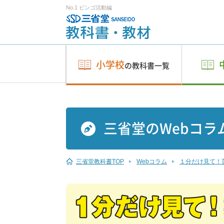
No.1 ビンゴ活動編
小学校
の教科書一覧
三省堂のWebコラ
三省堂教科書TOP
Webコラム
１分だけ見て！