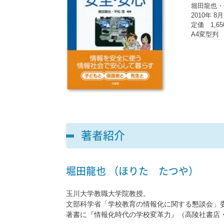
堀田龍也・
2010年 8
定価 1,6
A4変型判 1
著者紹介
堀田龍也 （ほりた たつや）
玉川大学教職大学院教授。
文部科学省「学校教育の情報化に関する懇談会」
著書に『情報化時代の学校変革力』（高陵社書店