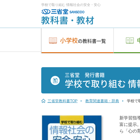
学校で取り組む 情報社会の安全・安心
小学校
の教科書一覧
三省堂 発行書籍
学校で取り組む 情
三省堂教科書TOP
教育関連書籍・辞典
学校で
新学習指
富に提示
ら「心の