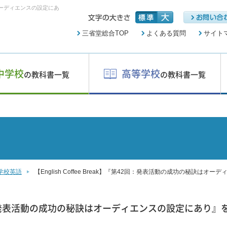
訣はオーディエンスの設定にあ
三省堂総合TOP
よくある質問
サイト
中学校
高等学校
の教科書一覧
の教科書一覧
学校英語
【English Coffee Break】『第42回：発表活動の成功の秘訣
『第42回：発表活動の成功の秘訣はオーディエンスの設定にあり』