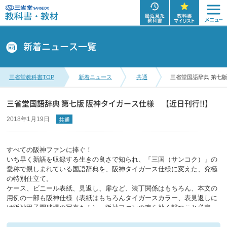
新着ニュース一覧
三省堂教科書TOP
新着ニュース
共通
三省堂国語辞典 第七版
三省堂国語辞典 第七版 阪神タイガース仕様 【近日刊行!!】
2018年1月19日
共通
すべての阪神ファンに捧ぐ！
いち早く新語を収録する生きの良さで知られ、「三国（サンコク）」の
愛称で親しまれている国語辞典を、阪神タイガース仕様に変えた、究極
の特別仕立て。
ケース、ビニール表紙、見返し、扉など、装丁関係はもちろん、本文の
用例の一部も阪神仕様（表紙はもちろんタイガースカラー、表見返しに
は阪神甲子園球場の写真も！）。阪神ファンの魂を熱く撃つこと必定。
フレフレ、タイガース！