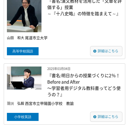
『書名:漢文教材を活用した「文章を評
価する」授業
～『十八史略』の特徴を踏まえて～』
山田 和大
尾道市立大学
高等学校国語
詳細はこちら
2025年03月04日
『書名:明日からの授業づくりに2％！
Before and After
〜学習者用デジタル教科書ってどう使
うの？』
羽渕 弘毅
西宮市立甲陽園小学校 教諭
小学校英語
詳細はこちら