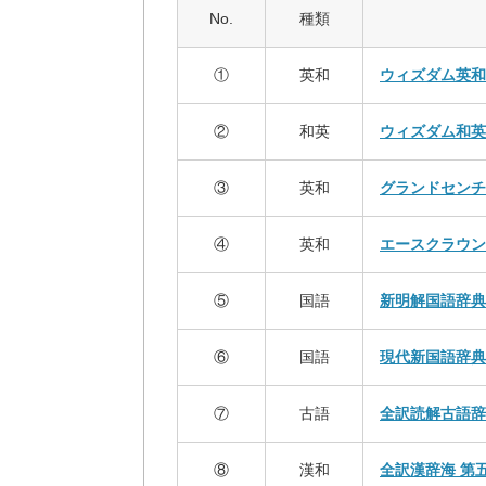
No.
種類
①
英和
ウィズダム英和
②
和英
ウィズダム和英
③
英和
グランドセンチ
④
英和
エースクラウン
⑤
国語
新明解国語辞典
⑥
国語
現代新国語辞典
⑦
古語
全訳読解古語辞
⑧
漢和
全訳漢辞海 第