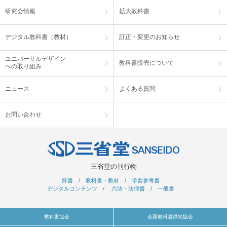
研究会情報
拡大教科書
デジタル教科書（教材）
訂正・変更のお知らせ
ユニバーサルデザイン
教科書販売について
への取り組み
ニュース
よくある質問
お問い合わせ
三省堂の刊行物
辞書
/
教科書・教材
/
学習参考書
デジタルコンテンツ
/
六法・法律書
/
一般書
教科書協会
全国教科書供給協会