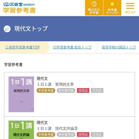
現代文トップ
三省堂学習参考書TOP
の学習参考書 総合トップ
高等学校の国語トップ
学習参考書
現代文
１日１講 実用的文章
学習参考書
教科書準拠
採用品
店売品
現代文
１日１講 現代文評論③
学習参考書
教科書準拠
採用品
店売品