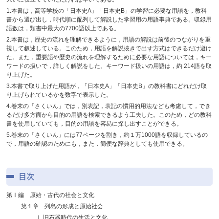
1.本書は，高等学校の「日本史A」「日本史B」の学習に必要な用語を，教科
書から選び出し，時代順に配列して解説した学習用の用語事典である。収録用
語数は，類書中最大の7700語以上である。
2.本書は，歴史の流れを理解できるように，用語の解説は前後のつながりを重
視して叙述している。このため，用語を解説抜きで出す方式はできるだけ避け
た。また，重要語や歴史の流れを理解するために必要な用語については，キー
ワードの扱いで，詳しく解説をした。キーワード扱いの用語は，約 214語を取
り上げた。
3.本書で取り上げた用語が，「日本史A」「日本史B」の教科書にどれだけ取
り上げられているかを数字で表示した。
4.巻末の「さくいん」では，別表記，表記の慣用的用法なども考慮して，でき
るだけ多方面から目的の用語を検索できるよう工夫した。このため，どの教科
書を使用していても，目的の用語を容易に探し出すことができる。
5.巻末の「さくいん」には77ページを割き，約１万1000語を収録しているの
で，用語の確認のためにも，また，簡便な辞典としても使用できる。
目次
第Ⅰ編 原始・古代の社会と文化
第１章 列島の形成と原始社会
Ⅰ 旧石器時代の生活と文化