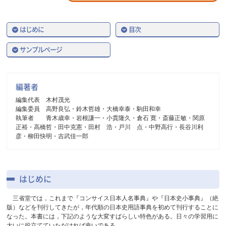
はじめに
目次
サンプルページ
編著者
編集代表 木村茂光
編集委員 高野良弘・鈴木哲雄・大橋幸泰・駒田和幸
執筆者 青木歳幸・岩根謙一・小貫隆久・倉石 寛・斎藤正敏・関原
正裕・高橋哲・田中克憲・田村 浩・戸川 点・中野高行・長谷川利
彦・柳田快明・吉武佳一郎
はじめに
三省堂では，これまで『コンサイス日本人名事典』や『日本史小事典』（絶
版）などを刊行してきたが，年代順の日本史用語事典を初めて刊行することに
なった。本書には，下記のような大変すばらしい特色がある。日々の学習用に
大いに役立てていただければ幸いである。