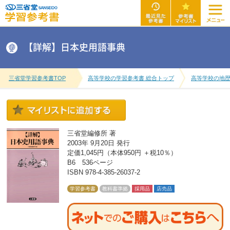
【詳解】日本史用語事典
三省堂学習参考書TOP
高等学校の学習参考書 総合トップ
高等学校の地
三省堂編修所 著
2003年 9月20日 発行
定価1,045円（本体950円 ＋税10％）
B6 536ページ
ISBN 978-4-385-26037-2
学習参考書
教科書準拠
採用品
店売品