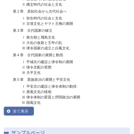
Ⅱ 縄文時代の社会と文化
第２章 原始社会から古代社会へ
Ⅰ 弥生時代の社会と文化
Ⅱ 古墳文化とヤマト王権の展開
第３章 古代国家の確立
Ⅰ 推古朝と飛鳥文化
Ⅱ 大化の改新と壬申の乱
Ⅲ 律令国家の成立と白鳳文化
第４章 古代国家の展開と動揺
Ⅰ 平城京の建設と律令制の展開
Ⅱ 律令支配の実態
Ⅲ 天平文化
第５章 貴族政治の展開と平安文化
Ⅰ 平安京の建設と律令体制の動揺
Ⅱ 唐風文化の様相
Ⅲ 律令体制の変質と摂関政治の展開
Ⅳ 国風文化
全て表示
サンプルページ