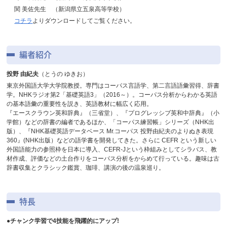
関 美佐先生 （新潟県立五泉高等学校）
コチラ
よりダウンロードしてご覧ください。
編者紹介
投野 由紀夫
（とうの ゆきお）
東京外国語大学大学院教授。専門はコーパス言語学、第二言語語彙習得、辞書
学。NHKラジオ第2「基礎英語3」（2016～）。コーパス分析からわかる英語
の基本語彙の重要性を説き、英語教材に幅広く応用。
『エースクラウン英和辞典』（三省堂）、『プログレッシブ英和中辞典』（小
学館）などの辞書の編者であるほか、「コーパス練習帳」シリーズ（NHK出
版）、『NHK基礎英語データベース Mr.コーパス 投野由紀夫のよりぬき表現
360』(NHK出版）などの語学書を開発してきた。さらに CEFR という新しい
外国語能力の参照枠を日本に導入、CEFR-Jという枠組みとしてシラバス、教
材作成、評価などの土台作りをコーパス分析をからめて行っている。趣味は古
辞書収集とクラシック鑑賞、珈琲、講演の後の温泉巡り。
特長
●チャンク学習で4技能を飛躍的にアップ!