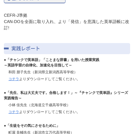
CEFR-J準拠
CAN-DOを全面に取り入れ、より「発信」を意識した英単語帳に改
訂!
実践レポート
●「チャンクで英単語」「ことまな辞書」を用いた授業実践
～英語学習の自律化、加速化を目指して～
和田 朋子先生（新潟県立新潟西高等学校）
コチラ
よりダウンロードしてご覧ください。
●「先生、私は大丈夫です。合格します！」～『チャンクで英単語』シリーズ
実践報告～
小林 佳先生（北海道立千歳高等学校）
コチラ
よりダウンロードしてご覧ください。
●「生徒をその気にさせるために」
町屋 良輔先生（新潟市立万代高等学校）