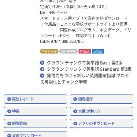
2022年2月20日 発行
定価1,210円（本体1,100円＋税 10％）
B6 448ページ
スマートフォン用アプリで音声無料ダウンロード
［付属品］ことまな学校サポートサイトより提供
問題作成プログラム、本文データ、ドリ
ルシート（PDF）、確認テスト（Word）
ISBN 978-4-385-26078-5
学習参考書
教科書準拠
採用品
店売品
クラウン チャンクで英単語 Basic 第2版
クラウン チャンクで英単語 Standard 第2版
発信力をつける新しい英語語彙指導 プロセ
ス可視化とチャンク学習
実践レポート
編者紹介
特長
本書の使い方
解説動画
アプリのダウンロード
音声ダウンロード