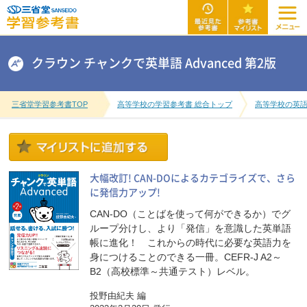
クラウン チャンクで英単語 Advanced 第2版
三省堂学習参考書TOP
高等学校の学習参考書 総合トップ
高等学校の英
大幅改訂! CAN-DOによるカテゴライズで、さら
に発信力アップ!
CAN-DO（ことばを使って何ができるか）でグ
ループ分けし、より「発信」を意識した英単語
帳に進化！ これからの時代に必要な英語力を
身につけることのできる一冊。CEFR-J A2～
B2（高校標準～共通テスト）レベル。
投野由紀夫 編