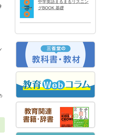
中学英語まるまるリスニン
身
グBOOK 基礎
グ
め