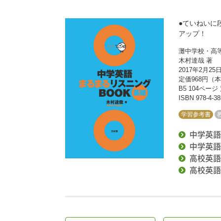
●ていねいに
アップ！
灘中学校・高
木村達哉 著
2017年2月25
定価968円（本
B5 104ペー
ISBN 978-4-38
学習参考書
中学英語
中学英語
高校英語
高校英語