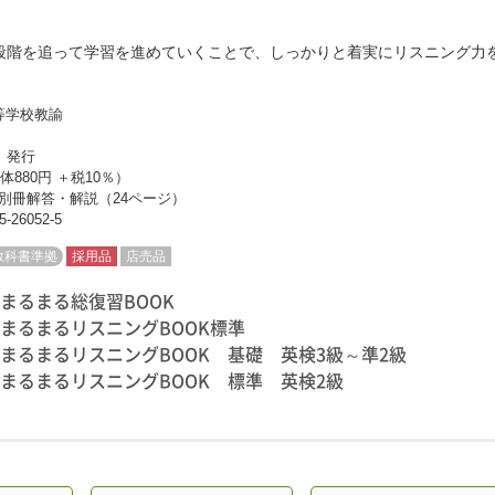
段階を追って学習を進めていくことで、しっかりと着実にリスニング力
等学校教諭
日 発行
体880円 ＋税10％）
ジ 別冊解答・解説（24ページ）
5-26052-5
教科書準拠
採用品
店売品
まるまる総復習BOOK
まるまるリスニングBOOK標準
まるまるリスニングBOOK 基礎 英検3級～準2級
まるまるリスニングBOOK 標準 英検2級