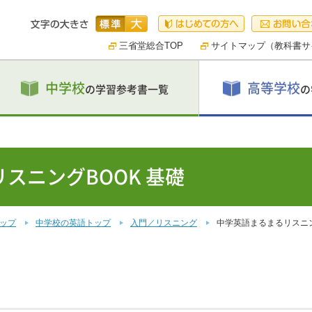
三省堂総合TOP
サイトマップ（教科書サ
中学校
高等学校
の学習参考書一覧
の
スニングBOOK 基礎
トップ
中学校の英語トップ
入門／リスニング
中学英語まるまるリスニン