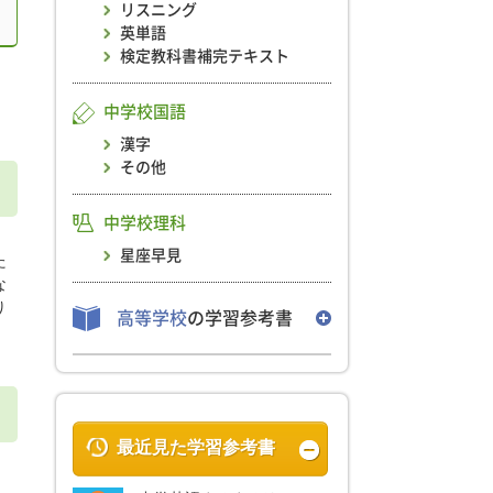
リスニング
英単語
検定教科書補完テキスト
中学校国語
漢字
その他
中学校理科
星座早見
た
な
り
高等学校
の学習参考書
最近見た学習参考書