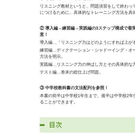
リスニング教材というと、問題演習をして終わっ
につけるために、具体的なトレーニング方法を具
② 導入編→練習編→実践編の3ステップ構成で着
意！
導入編…「リスニング力はどのようにすれば上が
練習編…ディクテーション・シャドーイング・オ
方法を明示。
実践編…リスニング力の伸ばし方とその具体的な
テスト編…巻末の総仕上げ問題。
③ 中学校教科書の文法配列を参照！
本書の前半は中学校1年生まで、後半は中学校2
ることができます。
目次