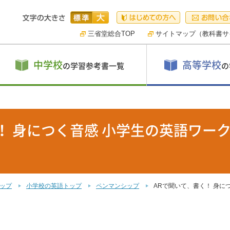
三省堂総合TOP
サイトマップ（教科書サ
中学校
高等学校
の学習参考書一覧
の
！ 身につく音感 小学生の英語ワーク
トップ
小学校の英語トップ
ペンマンシップ
ARで聞いて、書く！ 身に