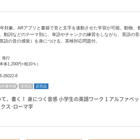
6年対象。ARアプリと書籍で音と文字を連動させた学習が可能。動物、
、動詞などのテーマ別に、単語やチャンクの練習をしながら、英語の音
英語の音の感覚）を身につける。英検対応問題付。
日 発行
本体1,200円+税10％）
5-26022-8
教科書準拠
採用品
店売品
いて、書く！ 身につく音感 小学生の英語ワーク 1 アルファベッ
ックス･ローマ字