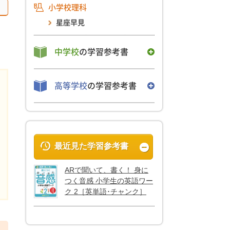
小学校理科
星座早見
中学校
の学習参考書
高等学校
の学習参考書
最近見た学習参考書
ARで聞いて、書く！ 身に
つく音感 小学生の英語ワー
ク 2［英単語･チャンク］