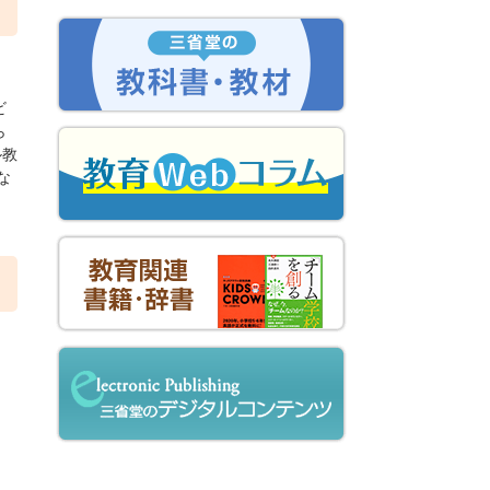
ビ
ら
ル教
な