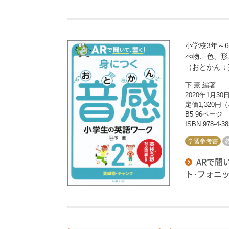
小学校3年～
べ物、色、形
（おとかん：
下 薫 編著
2020年1月30
定価1,320円（
B5 96ページ
ISBN 978-4-38
学習参考書
ARで聞
ト･フォニ