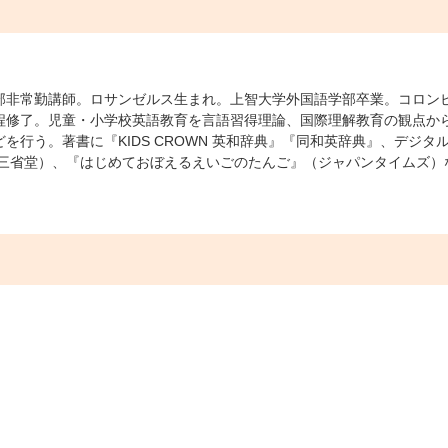
部非常勤講師。ロサンゼルス生まれ。上智大学外国語学部卒業。コロン
程修了。児童・小学校英語教育を言語習得理論、国際理解教育の観点か
行う。著書に『KIDS CROWN 英和辞典』『同和英辞典』、デジタ
上三省堂）、『はじめておぼえるえいごのたんご』（ジャパンタイムズ）