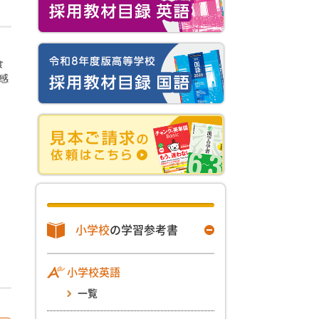
食
感
小学校
の学習参考書
小学校英語
一覧