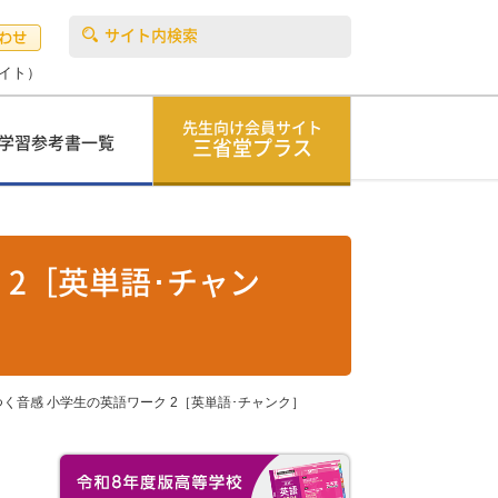
サイト内検索
イト）
先生向け会員サイト
学習参考書一覧
三省堂プラス
 2［英単語･チャン
つく音感 小学生の英語ワーク 2［英単語･チャンク］